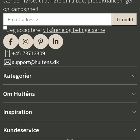
Vær den første til at høre om tilbud, produktlanceringer
og kampagner!
Jeg accepterer
vilkårene og betingelserne
+45-78712309
support@hultens.dk
Kategorier
Nyt hos os
Om Hulténs
Møbler
Om Hulténs
Inspiration
Indretning
Hulténs butik
Bestsellere
Kundeservice
Havemøbler
Salgsafdeling