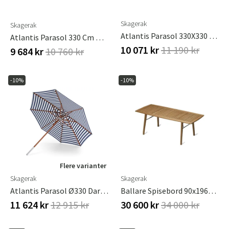
Skagerak
Skagerak
Atlantis Parasol 330X330 Cm Meranti
Atlantis Parasol 330 Cm Meranti
10 071 kr
11 190 kr
9 684 kr
10 760 kr
-10%
-10%
Flere varianter
Skagerak
Skagerak
Atlantis Parasol Ø330 Dark Blue Stripes
Ballare Spisebord 90x196-296 Cm Teak
11 624 kr
12 915 kr
30 600 kr
34 000 kr