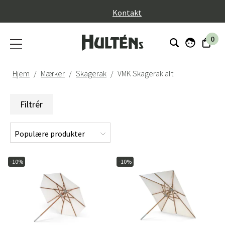
}
Kontakt
0
Hjem
Mærker
Skagerak
VMK Skagerak alt
Filtrér
-10%
-10%