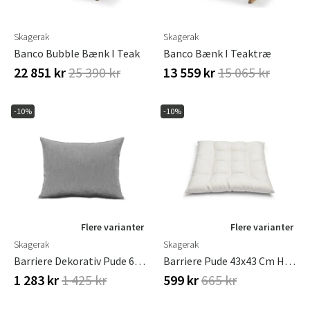
Skagerak
Skagerak
Banco Bubble Bænk I Teak
Banco Bænk I Teaktræ
22 851 kr
25 390 kr
13 559 kr
15 065 kr
-10%
-10%
Flere varianter
Flere varianter
Skagerak
Skagerak
Barriere Dekorativ Pude 60x50 Cm Heritage Papyrus
Barriere Pude 43x43 Cm Hvid
1 283 kr
1 425 kr
599 kr
665 kr