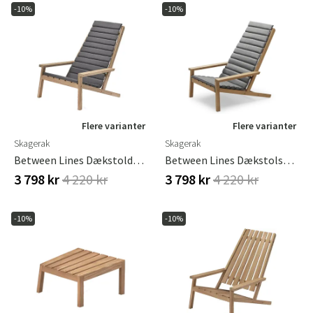
-10%
-10%
Flere varianter
Flere varianter
Skagerak
Skagerak
Between Lines Dækstoldyne Grå
Between Lines Dækstolspude Askegrå
3 798 kr
4 220 kr
3 798 kr
4 220 kr
-10%
-10%