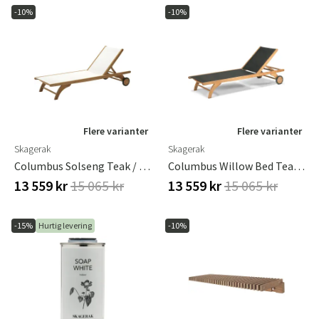
-10%
-10%
Flere varianter
Flere varianter
Skagerak
Skagerak
Columbus Solseng Teak / Hvid
Columbus Willow Bed Teak / Sort
13 559 kr
15 065 kr
13 559 kr
15 065 kr
-15%
Hurtig levering
-10%