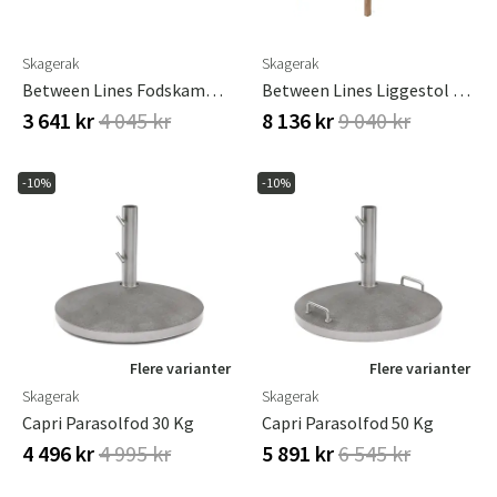
Skagerak
Skagerak
Between Lines Fodskammel Teak
Between Lines Liggestol Teak
3 641 kr
4 045 kr
8 136 kr
9 040 kr
-10%
-10%
Flere varianter
Flere varianter
Skagerak
Skagerak
Capri Parasolfod 30 Kg
Capri Parasolfod 50 Kg
4 496 kr
4 995 kr
5 891 kr
6 545 kr