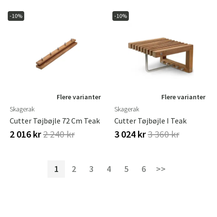
-10%
-10%
Flere varianter
Flere varianter
Skagerak
Skagerak
Cutter Tøjbøjle 72 Cm Teak
Cutter Tøjbøjle I Teak
2 016 kr
2 240 kr
3 024 kr
3 360 kr
1
2
3
4
5
6
>>