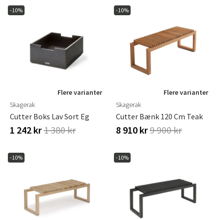
-10%
-10%
Flere varianter
Flere varianter
Skagerak
Skagerak
Cutter Boks Lav Sort Eg
Cutter Bænk 120 Cm Teak
1 242 kr
1 380 kr
8 910 kr
9 900 kr
-10%
-10%
Sverige
Danmark
Norge
Suomi