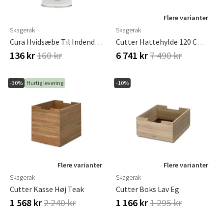
Flere varianter
Skagerak
Skagerak
Cura Hvidsæbe Til Indendørs Brug
Cutter Hattehylde 120 Cm Teak
136 kr
160 kr
6 741 kr
7 490 kr
-30%
Hurtig levering
-10%
Flere varianter
Flere varianter
Skagerak
Skagerak
Cutter Kasse Høj Teak
Cutter Boks Lav Eg
1 568 kr
2 240 kr
1 166 kr
1 295 kr