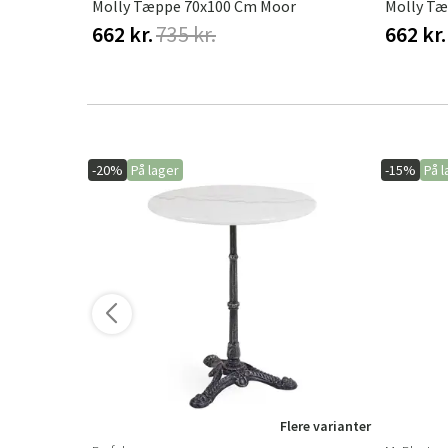
Vanilla
Molly Tæppe 70x100 Cm Moor
Molly Tæ
662 kr.
735 kr.
662 kr.
-20%
På lager
-15%
På l
ere varianter
Flere varianter