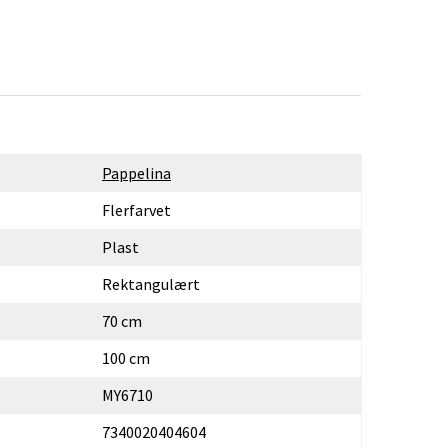
Pappelina
Flerfarvet
Plast
Rektangulært
70 cm
100 cm
MY6710
7340020404604