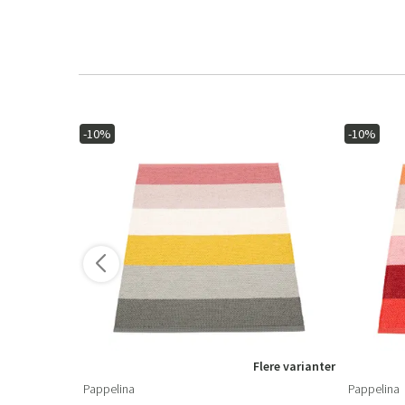
-10%
-10%
ere varianter
Flere varianter
Pappelina
Pappelina