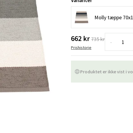
Varianter
ofa
Hængestole
Badeværelsest
Molly tæppe 70x
Produkter til vedligeholdelse
Småopbevaring
Badeværelses
662 kr
735 kr
-
Prishistorie
Produktet er ikke vist i vo