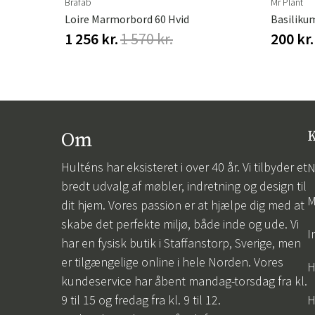
Brafab
Mr Plant
Loire Marmorbord 60 Hvid
Basiliku
1 256 kr.
1 570 kr.
200 kr.
Om
K
Hulténs har eksisteret i over 40 år. Vi tilbyder et
N
bredt udvalg af møbler, indretning og design til
M
dit hjem. Vores passion er at hjælpe dig med at
skabe det perfekte miljø, både inde og ude. Vi
I
har en fysisk butik i Staffanstorp, Sverige, men
er tilgængelige online i hele Norden. Vores
H
kundeservice har åbent mandag-torsdag fra kl.
9 til 15 og fredag fra kl. 9 til 12.
H