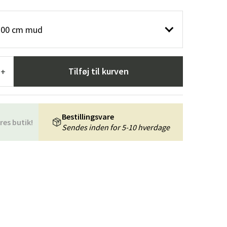
æpper
Haveredskaber
Entrémøbler
100 cm mud
indretning
Tilføj til kurven
+
Bestillingsvare
res butik!
Sendes inden for 5-10 hverdage