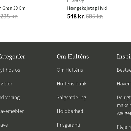
Hillerstorp
m Grøn 38 Cm
Hængekøjetag Hvid
235 kr.
548 kr.
685 kr.
ategorier
Om Hulténs
Inspi
yt hos os
Om Hulténs
Bestse
øbler
Hulténs butik
Havem
ndretning
Salgsafdeling
De rigt
maksi
avemøbler
Holdbarhed
vælge
ave
Prisgaranti
Pleje 