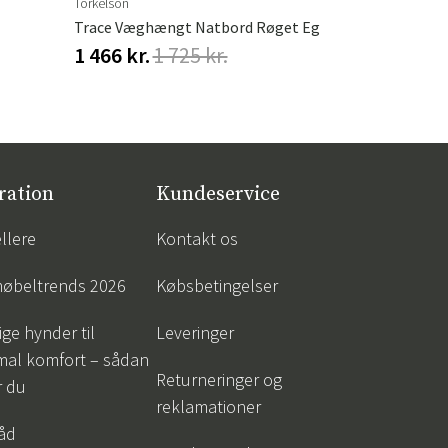
Torkelson
Hillerstorp
Trace Væghængt Natbord Røget Eg
Hængesofa 
1 466 kr.
1 725 kr.
548 kr.
68
ration
Kundeservice
llere
Kontakt os
øbeltrends 2026
Købsbetingelser
ige hynder til
Leveringer
mal komfort – sådan
Returneringer og
r du
reklamationer
råd