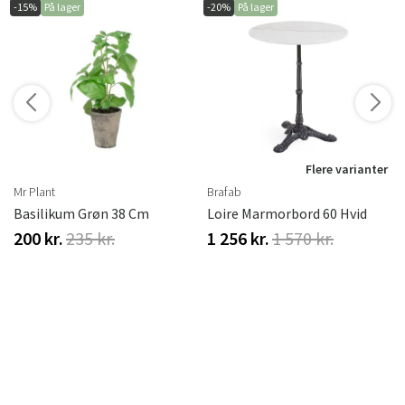
-15%
På lager
-20%
På lager
r
Flere varianter
Mr Plant
Brafab
Basilikum Grøn 38 Cm
Loire Marmorbord 60 Hvid
200 kr.
235 kr.
1 256 kr.
1 570 kr.