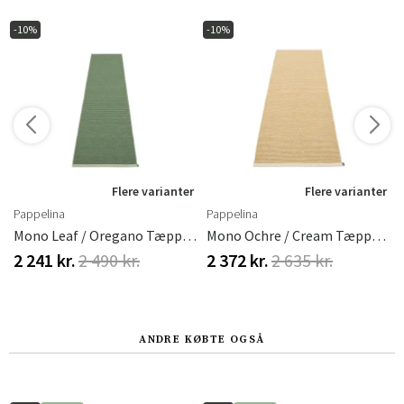
-10%
-10%
r
Flere varianter
Flere varianter
Pappelina
Pappelina
5 X 260 Cm
Mono Leaf / Oregano Tæppe 70 X 300 Cm
Mono Ochre / Cream Tæppe 85 X 260 Cm
2 241 kr.
2 490 kr.
2 372 kr.
2 635 kr.
ANDRE KØBTE OGSÅ