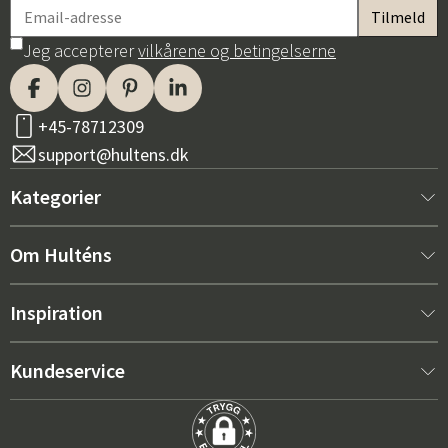
Jeg accepterer
vilkårene og betingelserne
+45-78712309
support@hultens.dk
Kategorier
Nyt hos os
Om Hulténs
Møbler
Om Hulténs
Inspiration
Indretning
Hulténs butik
Bestsellere
Kundeservice
Havemøbler
Salgsafdeling
Havemøbeltrends 2026
Kontakt os
Have
Holdbarhed