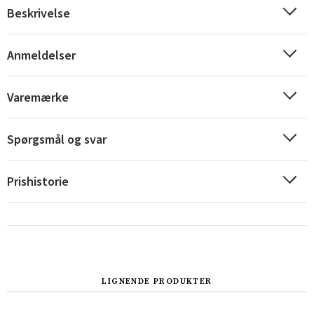
Beskrivelse
Anmeldelser
Varemærke
Spørgsmål og svar
Prishistorie
Sverige
Danmark
Norge
Suomi
LIGNENDE PRODUKTER