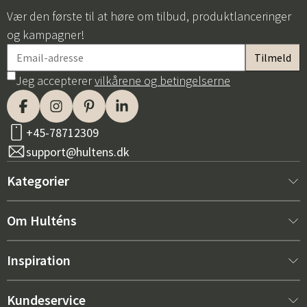
Vær den første til at høre om tilbud, produktlanceringer
og kampagner!
Jeg accepterer
vilkårene og betingelserne
+45-78712309
support@hultens.dk
Kategorier
Nyt hos os
Om Hulténs
Møbler
Om Hulténs
Inspiration
Indretning
Hulténs butik
Bestsellere
Kundeservice