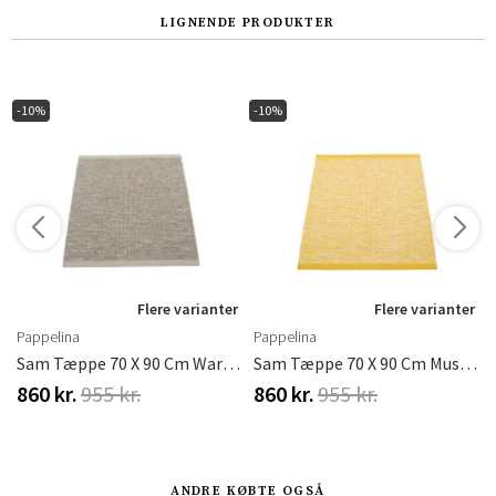
LIGNENDE PRODUKTER
-10%
-10%
r
Flere varianter
Flere varianter
Pappelina
Pappelina
lue / Vanilla
Sam Tæppe 70 X 90 Cm Warm Grey/Charcoal
Sam Tæppe 70 X 90 Cm Mustard/Cream
860 kr.
955 kr.
860 kr.
955 kr.
ANDRE KØBTE OGSÅ