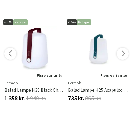
-30%
På lager
-15%
På lager
r
Flere varianter
Flere varianter
Fermob
Fermob
Balad Lampe H38 Black Cherry
Balad Lampe H25 Acapulco Blue
1 358 kr.
1 940 kr.
735 kr.
865 kr.