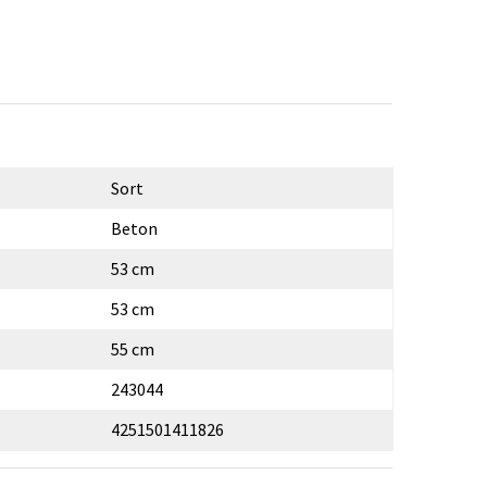
Sort
Beton
53 cm
53 cm
55 cm
243044
4251501411826