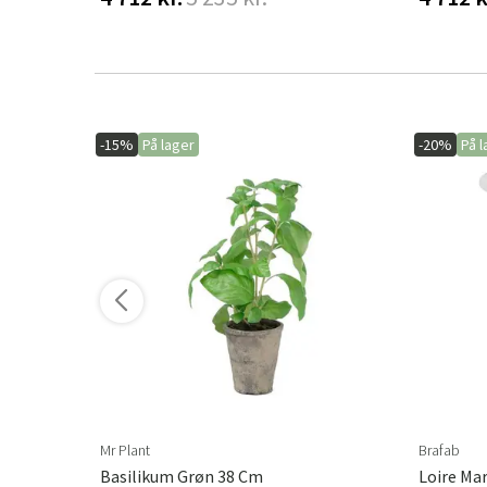
-15%
På lager
-20%
På l
ere varianter
Mr Plant
Brafab
Basilikum Grøn 38 Cm
Loire Ma