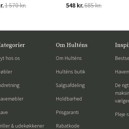
r.
1 570 kr.
548 kr.
685 kr.
ategorier
Om Hulténs
Inspi
yt hos os
Om Hulténs
Bestse
øbler
Hulténs butik
Havem
ndretning
Salgsafdeling
De rigt
maksi
avemøbler
Holdbarhed
vælge
ave
Prisgaranti
Pleje 
riller & udekøkkener
Rabatkode