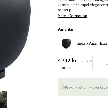
ofa
Hængestole
Badeværelsest
kombinerer simpel elegance me
passer go...
Produkter til vedligeholdelse
Småopbevaring
Badeværelses
Mere information
Varianter
Sunao Vase Hexa 
4 712 kr
5 235 kr
-
Prishistorie
Produktet er ikke vist i vo