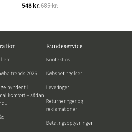
548 kr.
685 kr.
1 466 kr.
ration
Kundeservice
llere
Kontakt os
øbeltrends 2026
Købsbetingelser
ige hynder til
Leveringer
mal komfort – sådan
Returneringer og
r du
reklamationer
råd
Betalingsoplysninger