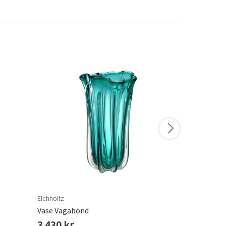
Eichholtz
Eichholtz
Vase Vagabond
Vase Calien
3 430 kr.
3 430 kr.