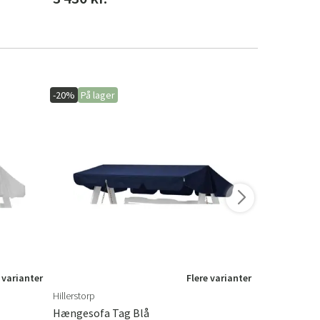
-20%
På lager
-15%
På lage
 varianter
Flere varianter
Hillerstorp
Torkelson
Hængesofa Tag Blå
Trace Vægh