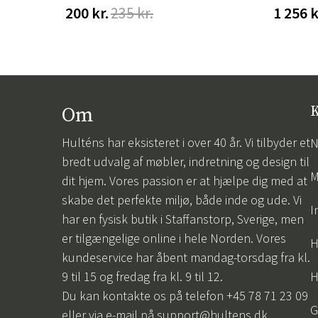
200 kr.
235 kr.
1 256 k
Om
K
Hulténs har eksisteret i over 40 år. Vi tilbyder et
N
bredt udvalg af møbler, indretning og design til
M
dit hjem. Vores passion er at hjælpe dig med at
skabe det perfekte miljø, både inde og ude. Vi
I
har en fysisk butik i Staffanstorp, Sverige, men
er tilgængelige online i hele Norden. Vores
H
kundeservice har åbent mandag-torsdag fra kl.
9 til 15 og fredag fra kl. 9 til 12.
H
Du kan kontakte os på telefon +45 78 71 23 09
G
eller via e-mail på
support@hultens.dk