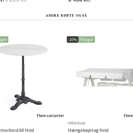
ANDRE KØBTE OGSÅ
ager
-20%
På lager
Flere varianter
Flere
Hillerstorp
rmorbord 60 Hvid
Hængekøjetag Hvid