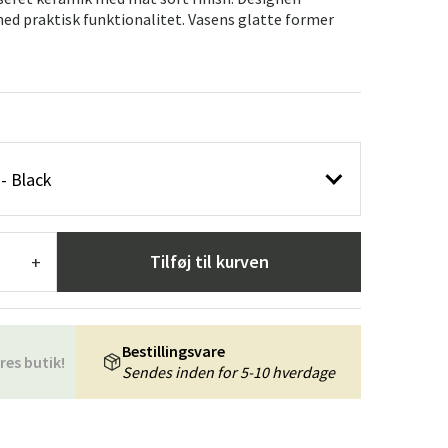
æpper
Haveredskaber
Entrémøbler
d praktisk funktionalitet. Vasens glatte former
indretning
- Black
Tilføj til kurven
+
Bestillingsvare
res butik!
Sendes inden for 5-10 hverdage