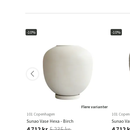
-10%
-10%
ere varianter
Flere varianter
101 Copenhagen
101 Copen
Sunao Vase Hexa - Birch
Sunao Va
4 712 kr.
5 235 kr.
4 712 k