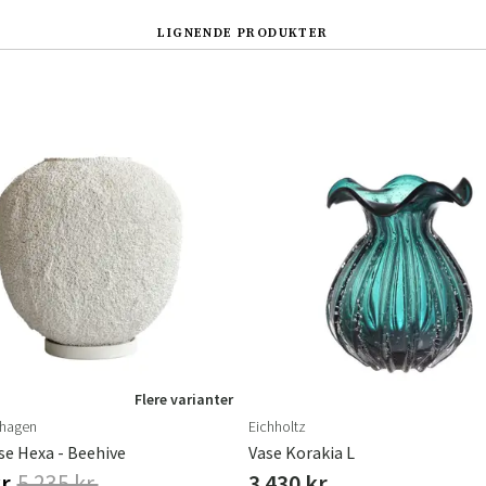
LIGNENDE PRODUKTER
Sverige
Danmark
Norge
Suomi
Flere varianter
hagen
Eichholtz
se Hexa - Beehive
Vase Korakia L
r.
5 235 kr.
3 430 kr.