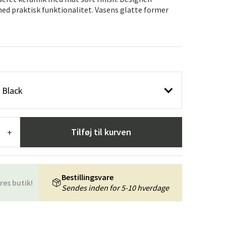
æpper
Haveredskaber
Entrémøbler
d praktisk funktionalitet. Vasens glatte former
indretning
 Black
Tilføj til kurven
+
Bestillingsvare
res butik!
Sendes inden for 5-10 hverdage