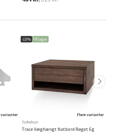
-15%
På lager
-20%
På lage
 varianter
Flere varianter
Torkelson
Hillerstorp
Trace Væghængt Natbord Røget Eg
Hængekøjet