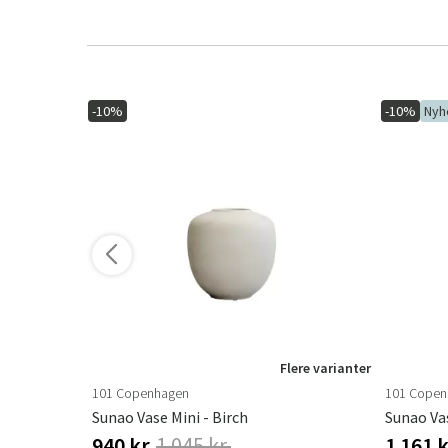
-10%
-10%
Nyh
Flere varianter
101 Copenhagen
101 Copen
ite Stone
Sunao Vase Mini - Birch
Sunao Va
940 kr.
1 045 kr.
1 161 k