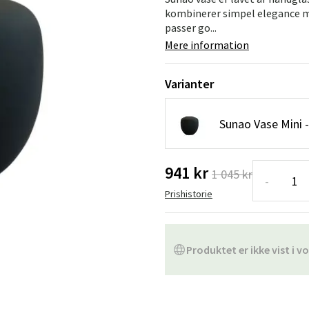
ofa
Hængestole
Badeværelsest
kombinerer simpel elegance me
passer go...
Produkter til vedligeholdelse
Småopbevaring
Badeværelses
Mere information
Varianter
Sunao Vase Mini -
941 kr
1 045 kr
-
Prishistorie
Produktet er ikke vist i vo