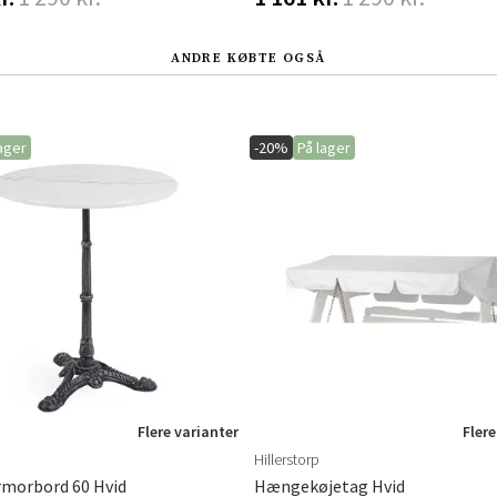
ANDRE KØBTE OGSÅ
ager
-20%
På lager
Flere varianter
Flere
Hillerstorp
rmorbord 60 Hvid
Hængekøjetag Hvid