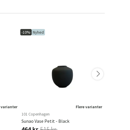
-10%
Nyhed
-10%
 varianter
Flere varianter
101 Copenhagen
101 Copenha
Sunao Vase Petit - Black
Sunao Vase P
464 kr.
515 kr.
464 kr.
51