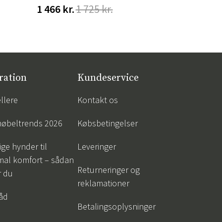
1 466 kr.
1 725 kr.
548 kr.
68
ration
Kundeservice
llere
Kontakt os
øbeltrends 2026
Købsbetingelser
ige hynder til
Leveringer
mal komfort – sådan
Returneringer og
r du
reklamationer
råd
Betalingsoplysninger