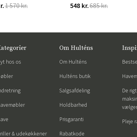
r.
1 570 kr.
548 kr.
685 kr.
ategorier
Om Hulténs
Inspi
yt hos os
Om Hulténs
Bestse
øbler
Hulténs butik
Havem
ndretning
Salgsafdeling
De rigt
maksi
avemøbler
Holdbarhed
vælge
ave
Prisgaranti
Pleje 
riller & udekøkkener
Rabatkode