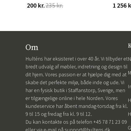
200 kr.
235 kr.
1 256 k
Om
K
Hulténs har eksisteret i over 40 år. Vi tilbyder et
N
bredt udvalg af møbler, indretning og design til
M
dit hjem. Vores passion er at hjælpe dig med at
skabe det perfekte miljø, både inde og ude. Vi
I
har en fysisk butik i Staffanstorp, Sverige, men
er tilgængelige online i hele Norden. Vores
H
kundeservice har åbent mandag-torsdag fra kl.
9 til 15 og fredag fra kl. 9 til 12.
H
Du kan kontakte os på telefon +45 78 71 23 09
G
eller via e-mail på
support@hultens.dk