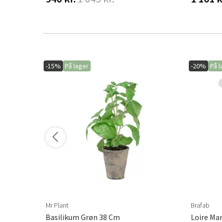
-15%
På lager
-20%
På l
ere varianter
Mr Plant
Brafab
Basilikum Grøn 38 Cm
Loire Ma