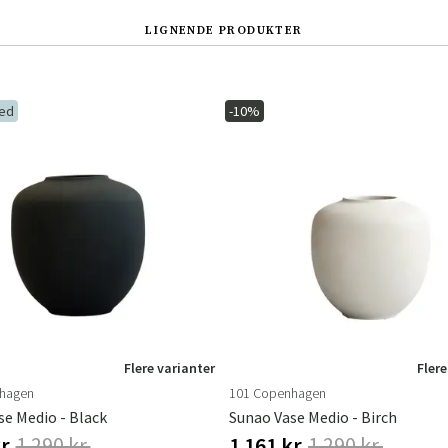
LIGNENDE PRODUKTER
ed
-10%
Sverige
Danmark
Norge
Suomi
Flere varianter
Flere
hagen
101 Copenhagen
se Medio - Black
Sunao Vase Medio - Birch
r.
1 290 kr.
1 161 kr.
1 290 kr.