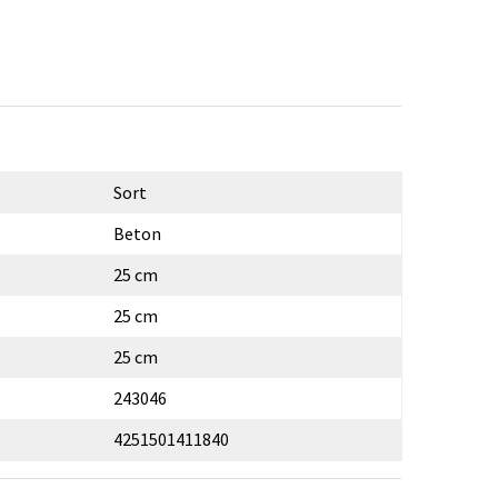
Sort
Beton
25 cm
25 cm
25 cm
243046
4251501411840