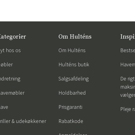
ategorier
Om Hulténs
Inspi
yt hos os
Om Hulténs
Bestse
øbler
Hulténs butik
Havem
ndretning
Salgsafdeling
De rigt
maksi
avemøbler
Holdbarhed
vælge
ave
Prisgaranti
Pleje 
riller & udekøkkener
Rabatkode