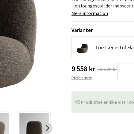
ofa
Hængestole
Badeværelsest
– en loungestol, der indbyder t
Mere information
Produkter til vedligeholdelse
Småopbevaring
Badeværelses
Varianter
Toe Lænestol Fla
9 558 kr
10 620 kr
-
Prishistorie
Produktet er ikke vist i vo