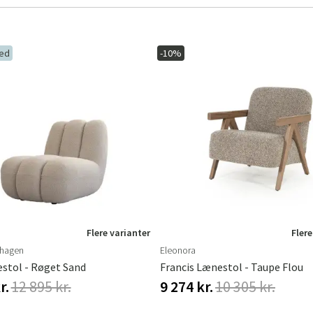
ed
-10%
Sverige
Danmark
Norge
Suomi
Flere varianter
Flere
hagen
Eleonora
stol - Røget Sand
Francis Lænestol - Taupe Flou
r.
12 895 kr.
9 274 kr.
10 305 kr.