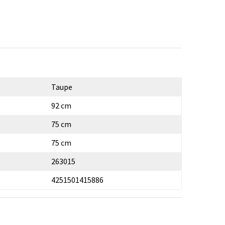
Taupe
92 cm
75 cm
75 cm
263015
4251501415886