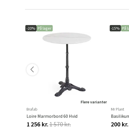
-20%
På lager
-15%
På l
ere varianter
Flere varianter
Brafab
Mr Plant
Loire Marmorbord 60 Hvid
Basiliku
1 256 kr.
1 570 kr.
200 kr.