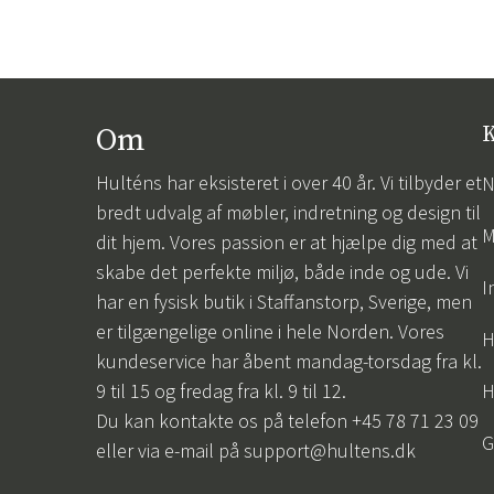
Om
K
Hulténs har eksisteret i over 40 år. Vi tilbyder et
N
bredt udvalg af møbler, indretning og design til
M
dit hjem. Vores passion er at hjælpe dig med at
skabe det perfekte miljø, både inde og ude. Vi
I
har en fysisk butik i Staffanstorp, Sverige, men
er tilgængelige online i hele Norden. Vores
H
kundeservice har åbent mandag-torsdag fra kl.
9 til 15 og fredag fra kl. 9 til 12.
H
Du kan kontakte os på telefon +45 78 71 23 09
G
eller via e-mail på
support@hultens.dk