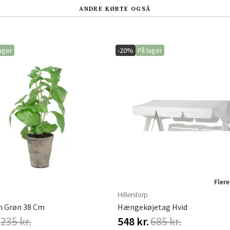
ANDRE KØBTE OGSÅ
ager
-20%
På lager
Flere
Hillerstorp
m Grøn 38 Cm
Hængekøjetag Hvid
235 kr.
548 kr.
685 kr.