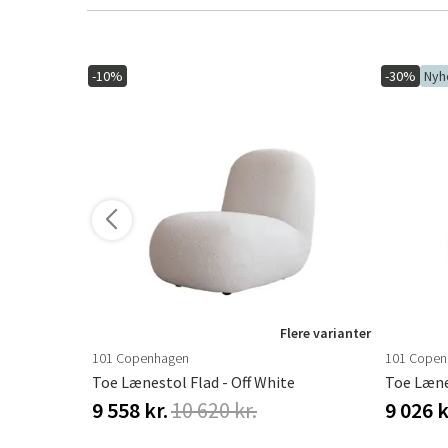
-10%
-30%
Nyh
ere varianter
Flere varianter
101 Copenhagen
101 Copen
u
Toe Lænestol Flad - Off White
Toe Læne
9 558 kr.
10 620 kr.
9 026 k