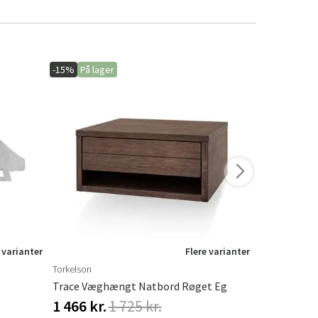
-15%
På lager
-20%
På lage
 varianter
Flere varianter
Torkelson
Hillerstorp
Trace Væghængt Natbord Røget Eg
Hængesofa 
1 466 kr.
1 725 kr.
548 kr.
68