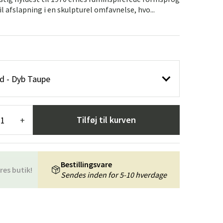
æpper
Haveredskaber
Entrémøbler
il afslapning i en skulpturel omfavnelse, hvo...
indretning
d - Dyb Taupe
Tilføj til kurven
+
Bestillingsvare
res butik!
Sendes inden for 5-10 hverdage