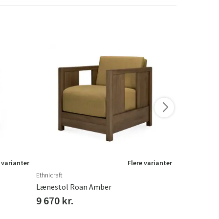
-10%
Nyhed
 varianter
Flere varianter
Ethnicraft
101 Copenha
Lænestol Roan Amber
Toe Lænesto
9 670 kr.
11 606 kr