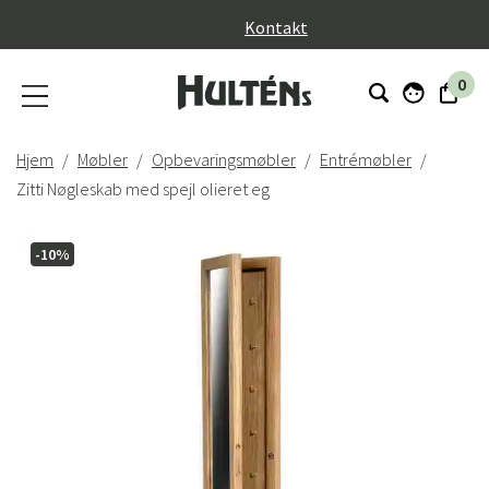
}
Kontakt
0
Hjem
Møbler
Opbevaringsmøbler
Entrémøbler
Zitti Nøgleskab med spejl olieret eg
-10%