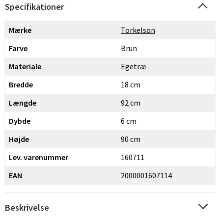
Specifikationer
Mærke
Torkelson
Farve
Brun
Materiale
Egetræ
Bredde
18 cm
Længde
92 cm
Dybde
6 cm
Højde
90 cm
Lev. varenummer
160711
EAN
2000001607114
Beskrivelse