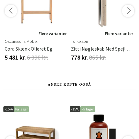
r
Flere varianter
Flere varianter
Oscarssons Möbel
Torkelson
Cora Skænk Olieret Eg
Zitti Nøgleskab Med Spejl Hvidolieret Eg
5 481 kr.
6 090 kr.
778 kr.
865 kr.
ANDRE KØBTE OGSÅ
-15%
På lager
-15%
På lager