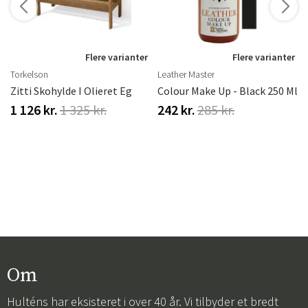
r
Flere varianter
Flere varianter
Torkelson
Leather Master
t Eg.
Zitti Skohylde I Olieret Eg
Colour Make Up - Black 250 Ml
1 126 kr.
1 325 kr.
242 kr.
285 kr.
Om
Hulténs har eksisteret i over 40 år. Vi tilbyder et bredt