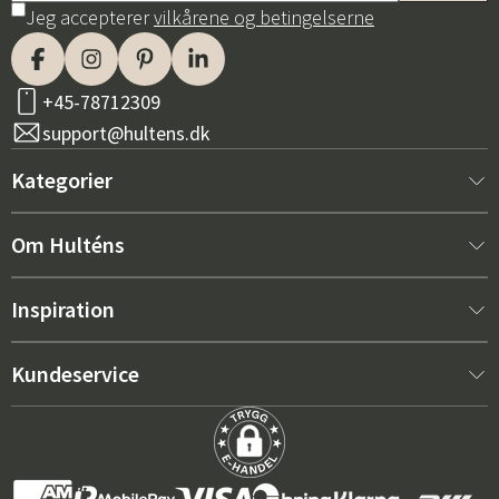
Jeg accepterer
vilkårene og betingelserne
+45-78712309
support@hultens.dk
Kategorier
Nyt hos os
Om Hulténs
Møbler
Om Hulténs
Inspiration
Indretning
Hulténs butik
Bestsellere
Kundeservice
Havemøbler
Salgsafdeling
Havemøbeltrends 2026
Kontakt os
Have
Holdbarhed
De rigtige hynder til maksimal komfort – sådan vælger du
Købsbetingelser