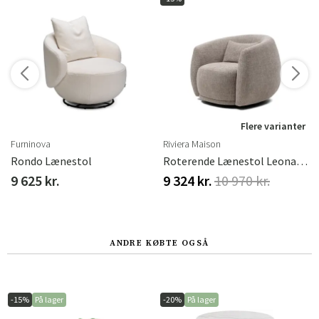
Flere varianter
Furninova
Riviera Maison
Rondo Lænestol
Roterende Lænestol Leonardo Bright Taupe
9 625 kr.
9 324 kr.
10 970 kr.
ANDRE KØBTE OGSÅ
-15%
På lager
-20%
På lager