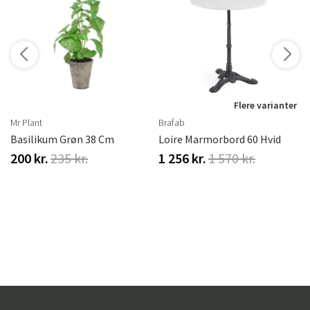
r
Flere varianter
Mr Plant
Brafab
Basilikum Grøn 38 Cm
Loire Marmorbord 60 Hvid
200 kr.
235 kr.
1 256 kr.
1 570 kr.