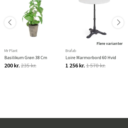
r
Flere varianter
Mr Plant
Brafab
Basilikum Grøn 38 Cm
Loire Marmorbord 60 Hvid
200 kr.
235 kr.
1 256 kr.
1 570 kr.