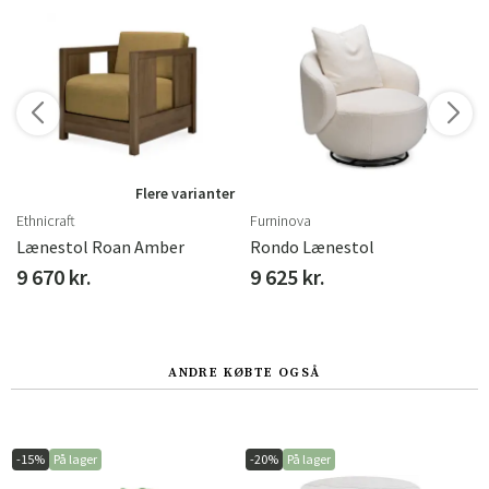
Flere varianter
Ethnicraft
Furninova
Lænestol Roan Amber
Rondo Lænestol
9 670 kr.
9 625 kr.
ANDRE KØBTE OGSÅ
-15%
På lager
-20%
På lager