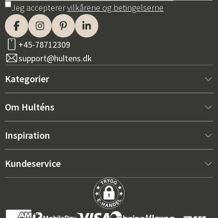
Jeg accepterer
vilkårene og betingelserne
+45-78712309
support@hultens.dk
Kategorier
Nyt hos os
Om Hulténs
Møbler
Om Hulténs
Inspiration
Indretning
Hulténs butik
Bestsellere
Kundeservice
Havemøbler
Salgsafdeling
Havemøbeltrends 2026
Kontakt os
Have
Holdbarhed
De rigtige hynder til maksimal komfort – sådan vælger du
Købsbetingelser