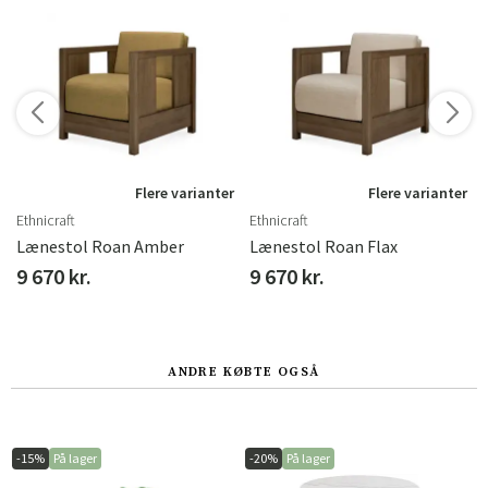
r
Flere varianter
Flere varianter
Ethnicraft
Ethnicraft
Lænestol Roan Amber
Lænestol Roan Flax
9 670 kr.
9 670 kr.
ANDRE KØBTE OGSÅ
-15%
På lager
-20%
På lager