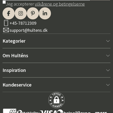
Jeg accepterer
vilkårene og betingelserne
+45-78712309
support@hultens.dk
Kategorier
Nyt hos os
Om Hulténs
Møbler
Om Hulténs
Inspiration
Indretning
Hulténs butik
Bestsellere
Kundeservice
Havemøbler
Salgsafdeling
Havemøbeltrends 2026
Kontakt os
Have
Holdbarhed
De rigtige hynder til maksimal komfort – sådan vælger du
Købsbetingelser