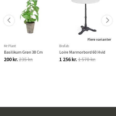
r
Flere varianter
Mr Plant
Brafab
Basilikum Grøn 38 Cm
Loire Marmorbord 60 Hvid
200 kr.
235 kr.
1 256 kr.
1 570 kr.