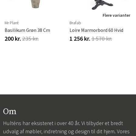
r
Flere varianter
Mr Plant
Brafab
Basilikum Grøn 38 Cm
Loire Marmorbord 60 Hvid
200 kr.
235 kr.
1 256 kr.
1 570 kr.
Om
Hulténs har eksisteret i over 40 år. Vi tilbyder et bredt
udvalg af møbler, indretning og design til dit hjem. Vores