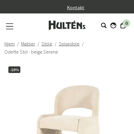
}
Kontakt
0
Hjem
Møbler
Stole
Spisestole
Odette Stol - beige Serene
-10%