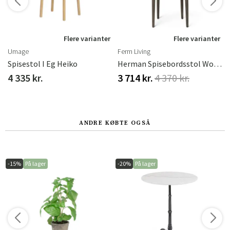
r
Flere varianter
Flere varianter
Umage
Ferm Living
Spisestol I Eg Heiko
Herman Spisebordsstol Wood - Dark Stained Beech
4 335 kr.
3 714 kr.
4 370 kr.
ANDRE KØBTE OGSÅ
-15%
På lager
-20%
På lager