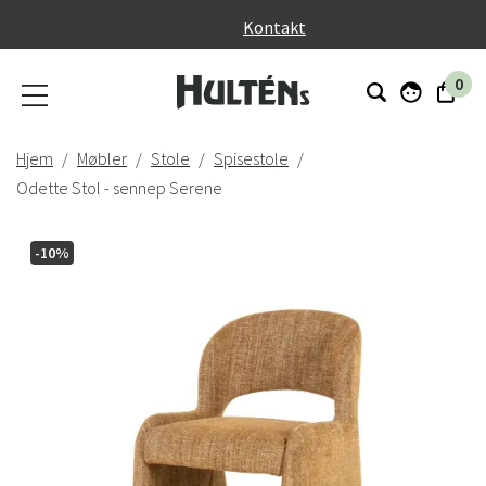
}
Kontakt
0
Hjem
Møbler
Stole
Spisestole
Odette Stol - sennep Serene
-10%