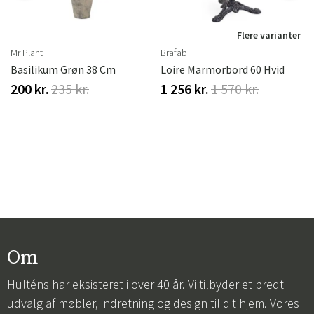
r
Flere varianter
Mr Plant
Brafab
Basilikum Grøn 38 Cm
Loire Marmorbord 60 Hvid
200 kr.
235 kr.
1 256 kr.
1 570 kr.
Om
Hulténs har eksisteret i over 40 år. Vi tilbyder et bredt
udvalg af møbler, indretning og design til dit hjem. Vores