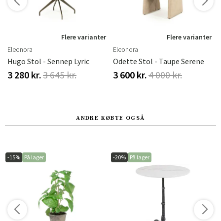
r
Flere varianter
Flere varianter
Eleonora
Eleonora
Hugo Stol - Sennep Lyric
Odette Stol - Taupe Serene
3 280 kr.
3 645 kr.
3 600 kr.
4 000 kr.
ANDRE KØBTE OGSÅ
-15%
På lager
-20%
På lager